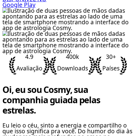
Google Play
4.9
400k
30+
Avaliação
Downloads
Países
Oi, eu sou Cosmy, sua
companhia guiada pelas
estrelas.
Eu leio o céu, sinto a energia e compartilho o
que isso significa pra você. Do humor do dia às