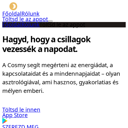
Főoldal
Rólunk
Töltsd le az appot
Főoldal
Rólunk
Töltsd le az appot
Hagyd, hogy a csillagok
vezessék a napodat.
A Cosmy segít megérteni az energiádat, a
kapcsolataidat és a mindennapjaidat – olyan
asztrológiával, ami hasznos, gyakorlatias és
mélyen emberi.
Töltsd le innen
App Store
SZEREZD MEG