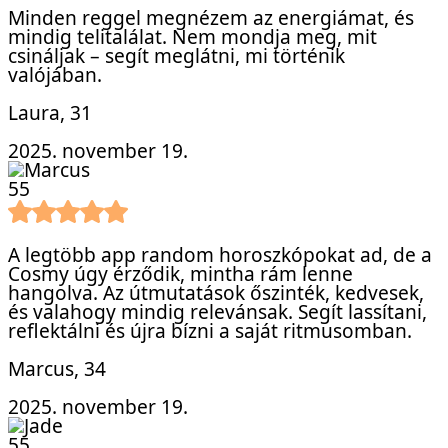
Minden reggel megnézem az energiámat, és
mindig telitalálat. Nem mondja meg, mit
csináljak – segít meglátni, mi történik
valójában.
Laura
, 31
2025. november 19.
5
5
A legtöbb app random horoszkópokat ad, de a
Cosmy úgy érződik, mintha rám lenne
hangolva. Az útmutatások őszinték, kedvesek,
és valahogy mindig relevánsak. Segít lassítani,
reflektálni és újra bízni a saját ritmusomban.
Marcus
, 34
2025. november 19.
5
5