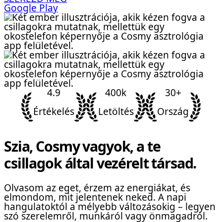
Google Play
4.9
400k
30+
Értékelés
Letöltés
Ország
Szia, Cosmy vagyok, a te
csillagok által vezérelt társad.
Olvasom az eget, érzem az energiákat, és
elmondom, mit jelentenek neked. A napi
hangulatoktól a mélyebb változásokig – legyen
szó szerelemről, munkáról vagy önmagadról.