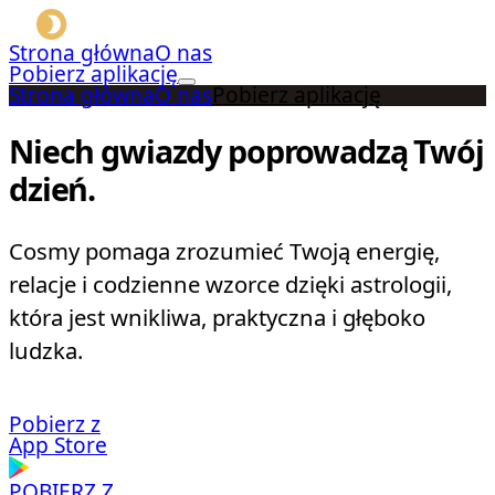
Strona główna
O nas
Pobierz aplikację
Strona główna
O nas
Pobierz aplikację
Niech gwiazdy poprowadzą Twój
dzień.
Cosmy pomaga zrozumieć Twoją energię,
relacje i codzienne wzorce dzięki astrologii,
która jest wnikliwa, praktyczna i głęboko
ludzka.
Pobierz z
App Store
POBIERZ Z