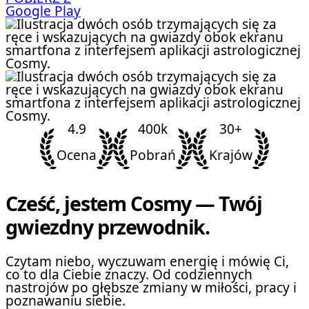
Google Play
4.9
400k
30+
Ocena
Pobrań
Krajów
Cześć, jestem Cosmy — Twój
gwiezdny przewodnik.
Czytam niebo, wyczuwam energię i mówię Ci,
co to dla Ciebie znaczy. Od codziennych
nastrojów po głębsze zmiany w miłości, pracy i
poznawaniu siebie.