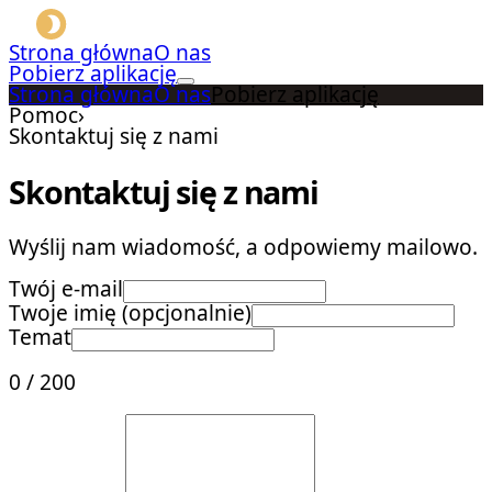
Strona główna
O nas
Pobierz aplikację
Strona główna
O nas
Pobierz aplikację
Pomoc
›
Skontaktuj się z nami
Skontaktuj się z nami
Wyślij nam wiadomość, a odpowiemy mailowo.
Twój e-mail
Twoje imię (opcjonalnie)
Temat
0
/
200